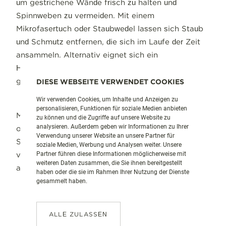
um gestrichene Wände frisch zu halten und
Spinnweben zu vermeiden. Mit einem
Mikrofasertuch oder Staubwedel lassen sich Staub
und Schmutz entfernen, die sich im Laufe der Zeit
ansammeln. Alternativ eignet sich ein
Handstaubsauger, um auch feinste Partikel
gründlich aufzunehmen.
DIESE WEBSEITE VERWENDET COOKIES
Wir verwenden Cookies, um Inhalte und Anzeigen zu
personalisieren, Funktionen für soziale Medien anbieten
Manchmal ist es notwendig, Bilder abzunehmen
zu können und die Zugriffe auf unsere Website zu
analysieren. Außerdem geben wir Informationen zu Ihrer
oder Möbel beiseitezuschieben, um an verdeckte
Verwendung unserer Website an unsere Partner für
Stellen zu gelangen. Auch die Decke sollte nicht
soziale Medien, Werbung und Analysen weiter. Unsere
vergessen werden, da sich dort ebenfalls Staub
Partner führen diese Informationen möglicherweise mit
weiteren Daten zusammen, die Sie ihnen bereitgestellt
absetzt.
haben oder die sie im Rahmen Ihrer Nutzung der Dienste
gesammelt haben.
ALLE ZULASSEN